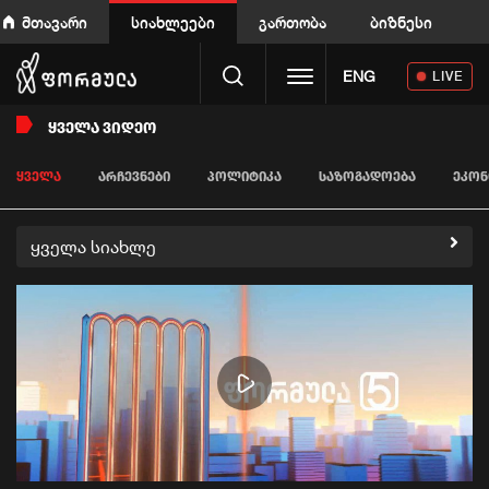
მთავარი
სიახლეები
გართობა
ბიზნესი
Toggle navigation
ENG
LIVE
ᲧᲕᲔᲚᲐ ᲕᲘᲓᲔᲝ
ᲧᲕᲔᲚᲐ
ᲐᲠᲩᲔᲕᲜᲔᲑᲘ
ᲞᲝᲚᲘᲢᲘᲙᲐ
ᲡᲐᲖᲝᲒᲐᲓᲝᲔᲑᲐ
ᲔᲙᲝᲜ
ყველა სიახლე