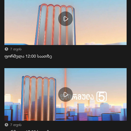
7 თვის
ფორმულა 12:00 საათზე
7 თვის