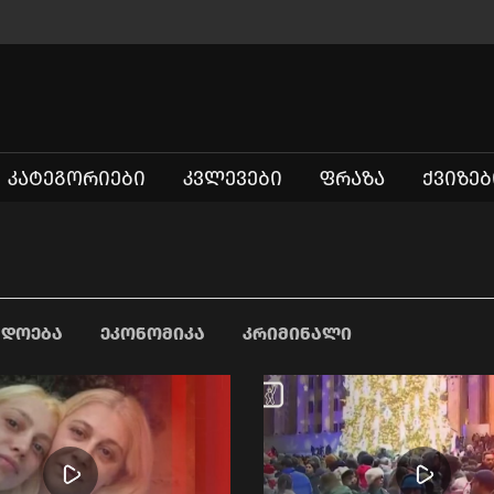
ᲙᲐᲢᲔᲒᲝᲠᲘᲔᲑᲘ
ᲙᲕᲚᲔᲕᲔᲑᲘ
ᲤᲠᲐᲖᲐ
ᲥᲕᲘᲖᲔᲑ
ᲐᲓᲝᲔᲑᲐ
ᲔᲙᲝᲜᲝᲛᲘᲙᲐ
ᲙᲠᲘᲛᲘᲜᲐᲚᲘ