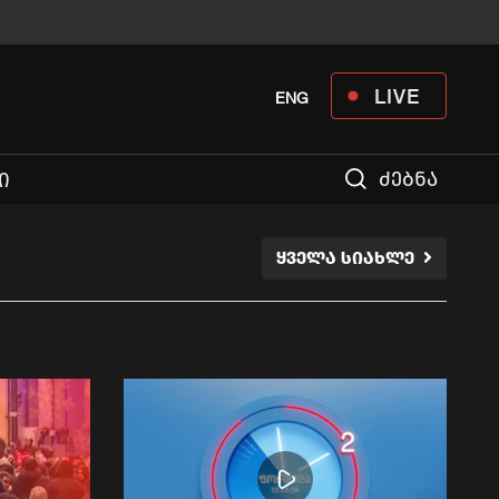
LIVE
ENG
ძებნა
Ი
ᲧᲕᲔᲚᲐ ᲡᲘᲐᲮᲚᲔ