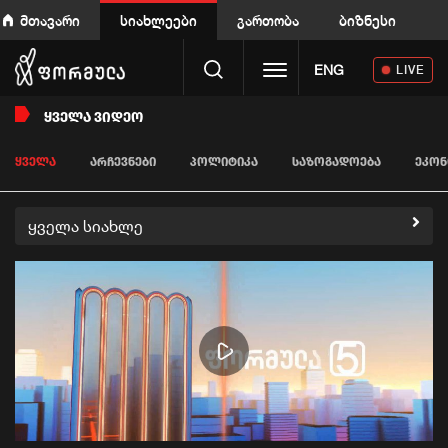
მთავარი
სიახლეები
გართობა
ბიზნესი
Toggle navigation
ENG
LIVE
ᲧᲕᲔᲚᲐ ᲕᲘᲓᲔᲝ
ᲧᲕᲔᲚᲐ
ᲐᲠᲩᲔᲕᲜᲔᲑᲘ
ᲞᲝᲚᲘᲢᲘᲙᲐ
ᲡᲐᲖᲝᲒᲐᲓᲝᲔᲑᲐ
ᲔᲙᲝᲜ
ყველა სიახლე