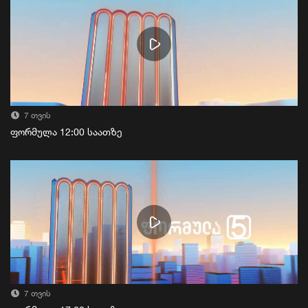
7 თვის
ფორმულა 12:00 საათზე
7 თვის