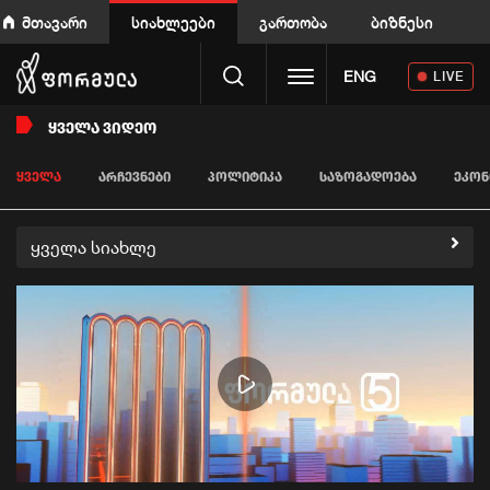
მთავარი
სიახლეები
გართობა
ბიზნესი
Toggle navigation
ENG
LIVE
ᲧᲕᲔᲚᲐ ᲕᲘᲓᲔᲝ
ᲧᲕᲔᲚᲐ
ᲐᲠᲩᲔᲕᲜᲔᲑᲘ
ᲞᲝᲚᲘᲢᲘᲙᲐ
ᲡᲐᲖᲝᲒᲐᲓᲝᲔᲑᲐ
ᲔᲙᲝᲜ
ყველა სიახლე