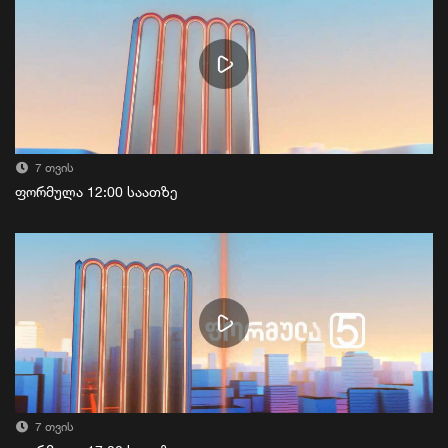
7 თვის
ფორმულა 12:00 საათზე
7 თვის