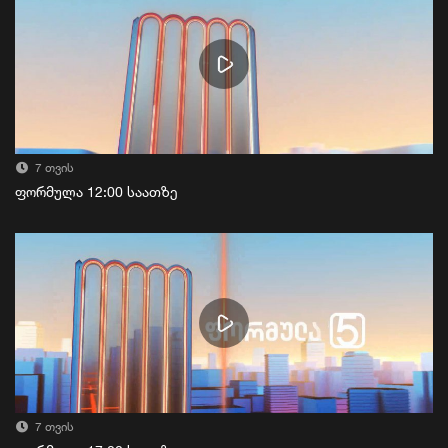
7 თვის
ფორმულა 12:00 საათზე
7 თვის