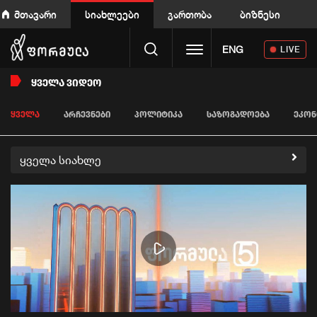
მთავარი
სიახლეები
გართობა
ბიზნესი
Toggle navigation
ENG
LIVE
ᲧᲕᲔᲚᲐ ᲕᲘᲓᲔᲝ
ᲧᲕᲔᲚᲐ
ᲐᲠᲩᲔᲕᲜᲔᲑᲘ
ᲞᲝᲚᲘᲢᲘᲙᲐ
ᲡᲐᲖᲝᲒᲐᲓᲝᲔᲑᲐ
ᲔᲙᲝᲜ
ყველა სიახლე