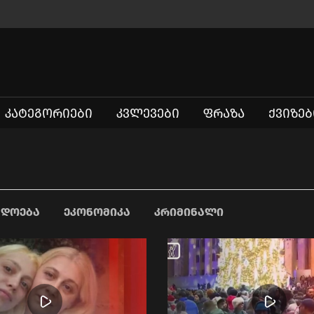
ᲙᲐᲢᲔᲒᲝᲠᲘᲔᲑᲘ
ᲙᲕᲚᲔᲕᲔᲑᲘ
ᲤᲠᲐᲖᲐ
ᲥᲕᲘᲖᲔᲑ
ᲐᲓᲝᲔᲑᲐ
ᲔᲙᲝᲜᲝᲛᲘᲙᲐ
ᲙᲠᲘᲛᲘᲜᲐᲚᲘ