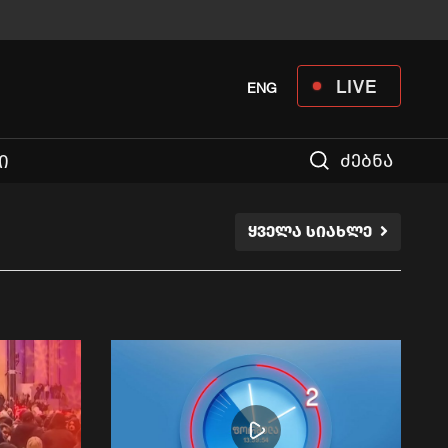
LIVE
ENG
ძებნა
Ი
ᲧᲕᲔᲚᲐ ᲡᲘᲐᲮᲚᲔ