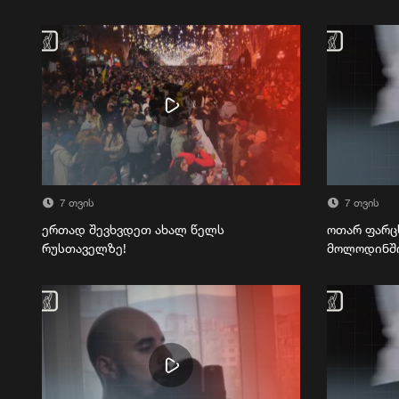
7 თვის
7 თვის
ერთად შევხვდეთ ახალ წელს
ოთარ ფარც
რუსთაველზე!
მოლოდინშ