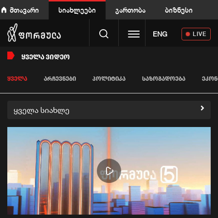
მთავარი
სიახლეები
გართობა
ბიზნესი
Toggle navigation
ENG
LIVE
ᲧᲕᲔᲚᲐ ᲕᲘᲓᲔᲝ
ᲧᲕᲔᲚᲐ
ᲐᲠᲩᲔᲕᲜᲔᲑᲘ
ᲞᲝᲚᲘᲢᲘᲙᲐ
ᲡᲐᲖᲝᲒᲐᲓᲝᲔᲑᲐ
ᲔᲙᲝᲜ
ყველა სიახლე