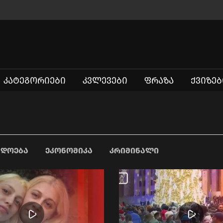
ᲙᲐᲢᲔᲒᲝᲠᲘᲔᲑᲘ
ᲙᲕᲚᲔᲕᲔᲑᲘ
ᲤᲠᲐᲖᲐ
ᲥᲕᲘᲖᲔᲑ
ᲐᲓᲝᲔᲑᲐ
ᲔᲙᲝᲜᲝᲛᲘᲙᲐ
ᲙᲠᲘᲛᲘᲜᲐᲚᲘ