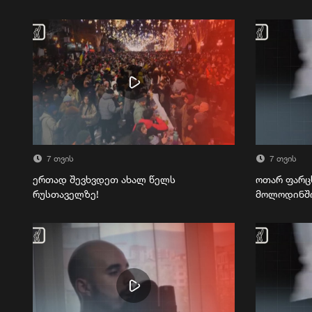
7 თვის
7 თვის
ერთად შევხვდეთ ახალ წელს
ოთარ ფარც
რუსთაველზე!
მოლოდინშ