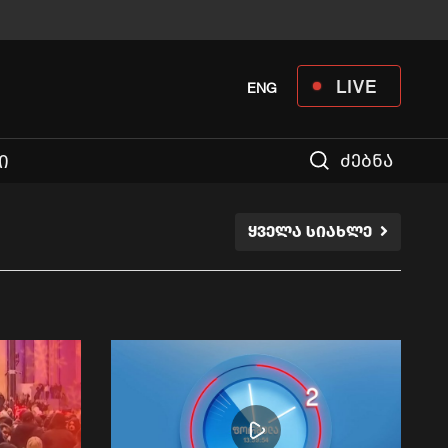
LIVE
ENG
ძებნა
Ი
ᲧᲕᲔᲚᲐ ᲡᲘᲐᲮᲚᲔ