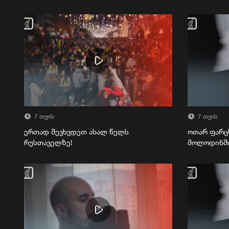
7 თვის
7 თვის
ერთად შევხვდეთ ახალ წელს
ოთარ ფარც
რუსთაველზე!
მოლოდინშ