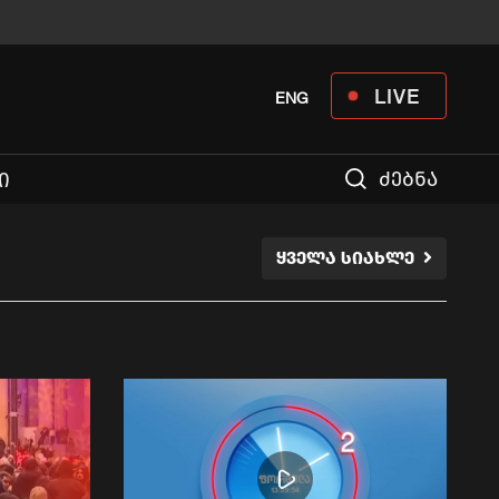
LIVE
ENG
ძებნა
Ი
ᲧᲕᲔᲚᲐ ᲡᲘᲐᲮᲚᲔ