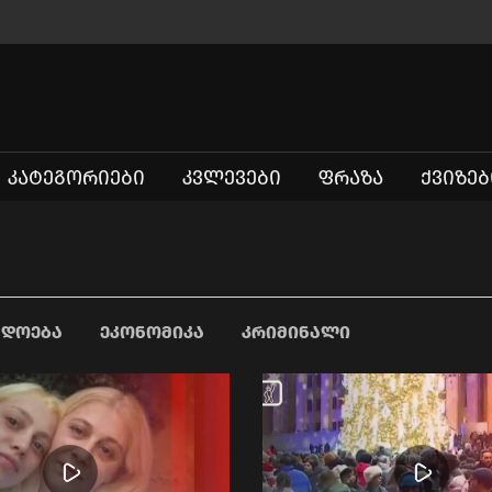
ᲙᲐᲢᲔᲒᲝᲠᲘᲔᲑᲘ
ᲙᲕᲚᲔᲕᲔᲑᲘ
ᲤᲠᲐᲖᲐ
ᲥᲕᲘᲖᲔᲑ
ᲐᲓᲝᲔᲑᲐ
ᲔᲙᲝᲜᲝᲛᲘᲙᲐ
ᲙᲠᲘᲛᲘᲜᲐᲚᲘ