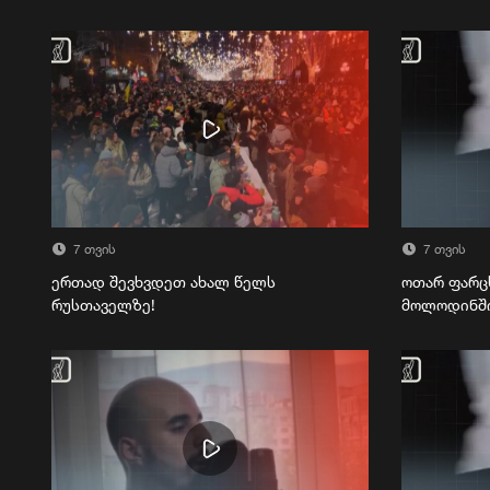
7 თვის
7 თვის
ერთად შევხვდეთ ახალ წელს
ოთარ ფარც
რუსთაველზე!
მოლოდინშ