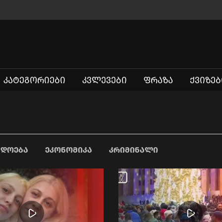
ᲙᲐᲢᲔᲒᲝᲠᲘᲔᲑᲘ
ᲙᲕᲚᲔᲕᲔᲑᲘ
ᲤᲠᲐᲖᲐ
ᲥᲕᲘᲖᲔᲑ
ᲐᲓᲝᲔᲑᲐ
ᲔᲙᲝᲜᲝᲛᲘᲙᲐ
ᲙᲠᲘᲛᲘᲜᲐᲚᲘ