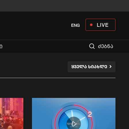
LIVE
ENG
ძებნა
Ი
ᲧᲕᲔᲚᲐ ᲡᲘᲐᲮᲚᲔ