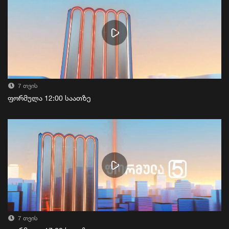
7 თვის
ფორმულა 12:00 საათზე
7 თვის