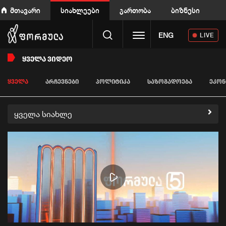
მთავარი
სიახლეები
გართობა
ბიზნესი
Toggle navigation
ENG
LIVE
ᲧᲕᲔᲚᲐ ᲕᲘᲓᲔᲝ
ᲧᲕᲔᲚᲐ
ᲐᲠᲩᲔᲕᲜᲔᲑᲘ
ᲞᲝᲚᲘᲢᲘᲙᲐ
ᲡᲐᲖᲝᲒᲐᲓᲝᲔᲑᲐ
ᲔᲙᲝᲜ
ყველა სიახლე