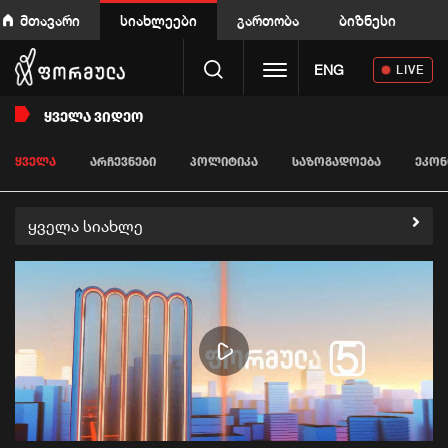
მთავარი
სიახლეები
გართობა
ბიზნესი
Toggle navigation
ENG
LIVE
ᲧᲕᲔᲚᲐ ᲕᲘᲓᲔᲝ
ᲧᲕᲔᲚᲐ
ᲐᲠᲩᲔᲕᲜᲔᲑᲘ
ᲞᲝᲚᲘᲢᲘᲙᲐ
ᲡᲐᲖᲝᲒᲐᲓᲝᲔᲑᲐ
ᲔᲙᲝᲜ
ყველა სიახლე