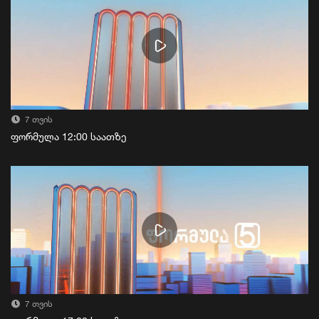
7 თვის
ფორმულა 12:00 საათზე
7 თვის