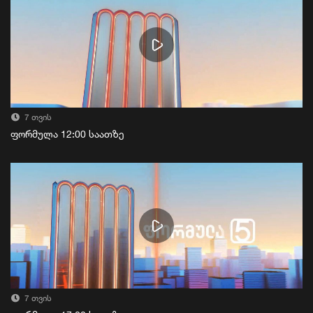
7 თვის
ფორმულა 12:00 საათზე
7 თვის