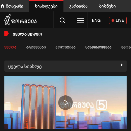
მთავარი
სიახლეები
გართობა
ბიზნესი
Toggle navigation
ENG
LIVE
ᲧᲕᲔᲚᲐ ᲕᲘᲓᲔᲝ
ᲧᲕᲔᲚᲐ
ᲐᲠᲩᲔᲕᲜᲔᲑᲘ
ᲞᲝᲚᲘᲢᲘᲙᲐ
ᲡᲐᲖᲝᲒᲐᲓᲝᲔᲑᲐ
ᲔᲙᲝᲜ
ყველა სიახლე