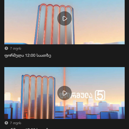
7 თვის
ფორმულა 12:00 საათზე
7 თვის