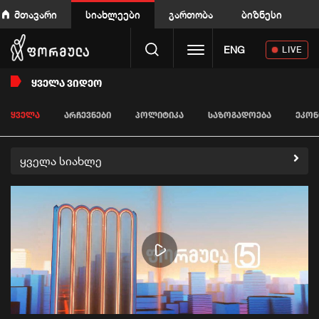
მთავარი
სიახლეები
გართობა
ბიზნესი
Toggle navigation
ENG
LIVE
ᲧᲕᲔᲚᲐ ᲕᲘᲓᲔᲝ
ᲧᲕᲔᲚᲐ
ᲐᲠᲩᲔᲕᲜᲔᲑᲘ
ᲞᲝᲚᲘᲢᲘᲙᲐ
ᲡᲐᲖᲝᲒᲐᲓᲝᲔᲑᲐ
ᲔᲙᲝᲜ
ყველა სიახლე