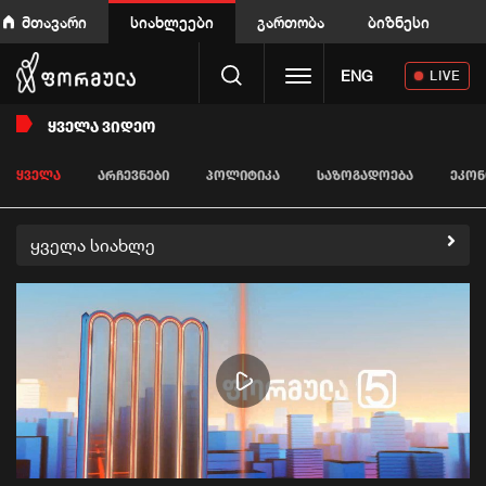
მთავარი
სიახლეები
გართობა
ბიზნესი
Toggle navigation
ENG
LIVE
ᲧᲕᲔᲚᲐ ᲕᲘᲓᲔᲝ
ᲧᲕᲔᲚᲐ
ᲐᲠᲩᲔᲕᲜᲔᲑᲘ
ᲞᲝᲚᲘᲢᲘᲙᲐ
ᲡᲐᲖᲝᲒᲐᲓᲝᲔᲑᲐ
ᲔᲙᲝᲜ
ყველა სიახლე