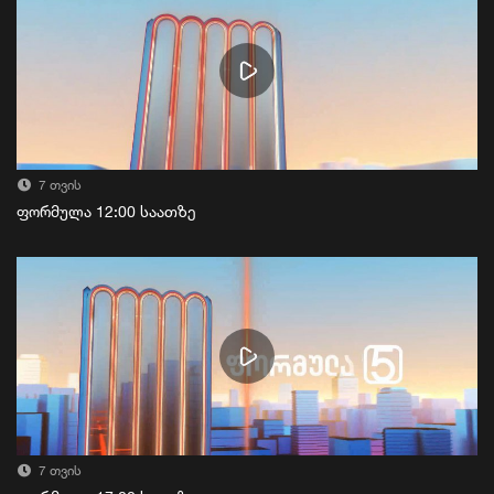
7 თვის
ფორმულა 12:00 საათზე
7 თვის