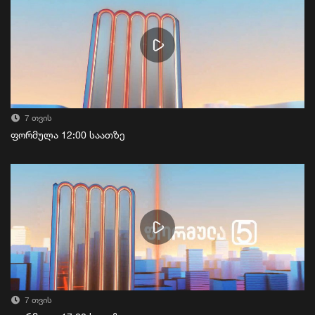
7 თვის
ფორმულა 12:00 საათზე
7 თვის