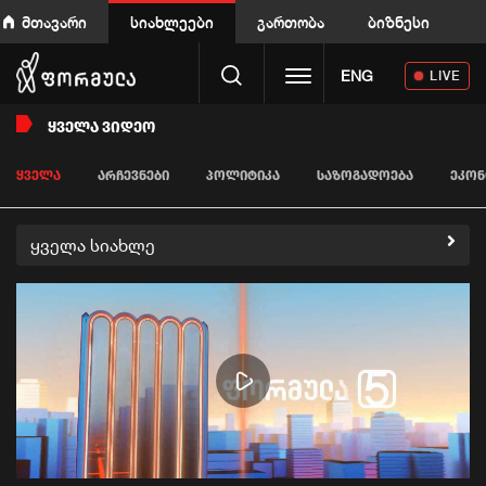
მთავარი
სიახლეები
გართობა
ბიზნესი
Toggle navigation
ENG
LIVE
ᲧᲕᲔᲚᲐ ᲕᲘᲓᲔᲝ
ᲧᲕᲔᲚᲐ
ᲐᲠᲩᲔᲕᲜᲔᲑᲘ
ᲞᲝᲚᲘᲢᲘᲙᲐ
ᲡᲐᲖᲝᲒᲐᲓᲝᲔᲑᲐ
ᲔᲙᲝᲜ
ყველა სიახლე