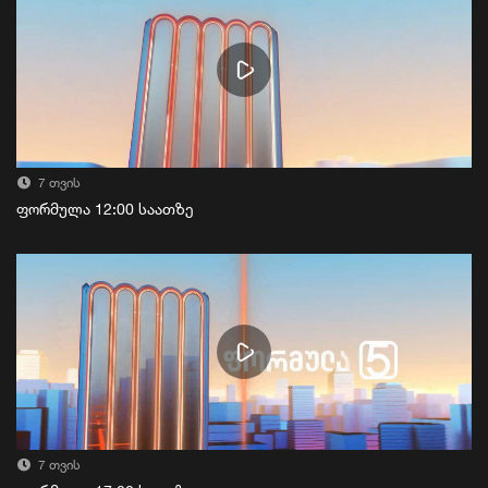
7 თვის
ფორმულა 12:00 საათზე
7 თვის