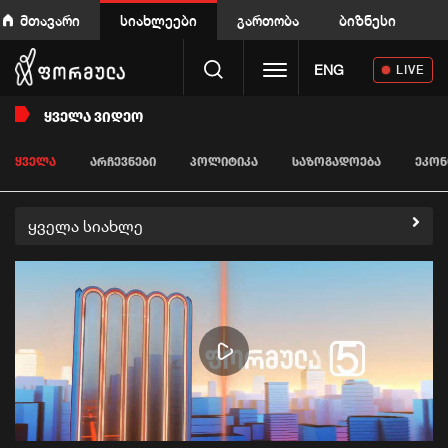
მთავარი
სიახლეები
გართობა
ბიზნესი
Toggle navigation
ENG
LIVE
ᲧᲕᲔᲚᲐ ᲕᲘᲓᲔᲝ
ᲧᲕᲔᲚᲐ
ᲐᲠᲩᲔᲕᲜᲔᲑᲘ
ᲞᲝᲚᲘᲢᲘᲙᲐ
ᲡᲐᲖᲝᲒᲐᲓᲝᲔᲑᲐ
ᲔᲙᲝᲜ
ყველა სიახლე