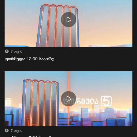
7 თვის
ფორმულა 12:00 საათზე
7 თვის