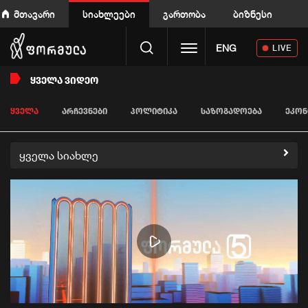
მთავარი
სიახლეები
გართობა
ბიზნესი
Toggle navigation
ENG
LIVE
ᲧᲕᲔᲚᲐ ᲕᲘᲓᲔᲝ
ᲧᲕᲔᲚᲐ
ᲐᲠᲩᲔᲕᲜᲔᲑᲘ
ᲞᲝᲚᲘᲢᲘᲙᲐ
ᲡᲐᲖᲝᲒᲐᲓᲝᲔᲑᲐ
ᲔᲙᲝᲜ
ყველა სიახლე