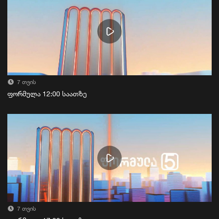
7 თვის
ფორმულა 12:00 საათზე
7 თვის