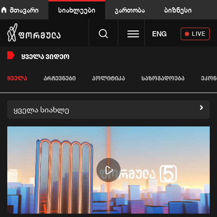
მთავარი
სიახლეები
გართობა
ბიზნესი
Toggle navigation
ENG
LIVE
ᲧᲕᲔᲚᲐ ᲕᲘᲓᲔᲝ
ᲧᲕᲔᲚᲐ
ᲐᲠᲩᲔᲕᲜᲔᲑᲘ
ᲞᲝᲚᲘᲢᲘᲙᲐ
ᲡᲐᲖᲝᲒᲐᲓᲝᲔᲑᲐ
ᲔᲙᲝᲜ
ყველა სიახლე