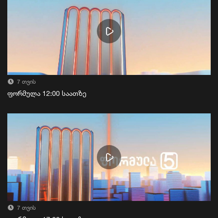
7 თვის
ფორმულა 12:00 საათზე
7 თვის