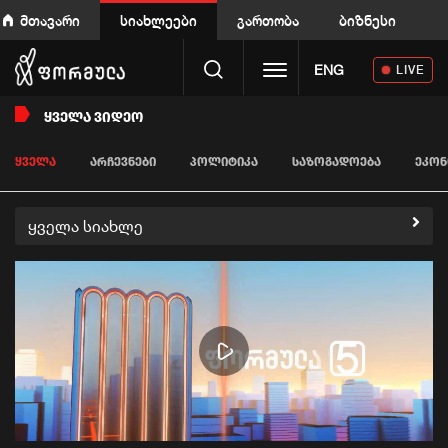
მთავარი
სიახლეები
გართობა
ბიზნესი
Toggle navigation
ENG
LIVE
ᲧᲕᲔᲚᲐ ᲕᲘᲓᲔᲝ
ᲧᲕᲔᲚᲐ
ᲐᲠᲩᲔᲕᲜᲔᲑᲘ
ᲞᲝᲚᲘᲢᲘᲙᲐ
ᲡᲐᲖᲝᲒᲐᲓᲝᲔᲑᲐ
ᲔᲙᲝᲜ
ყველა სიახლე