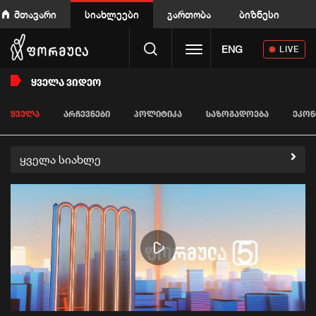
მთავარი
სიახლეები
გართობა
ბიზნესი
Toggle navigation
ENG
LIVE
ᲧᲕᲔᲚᲐ ᲕᲘᲓᲔᲝ
ᲧᲕᲔᲚᲐ
ᲐᲠᲩᲔᲕᲜᲔᲑᲘ
ᲞᲝᲚᲘᲢᲘᲙᲐ
ᲡᲐᲖᲝᲒᲐᲓᲝᲔᲑᲐ
ᲔᲙᲝᲜ
ყველა სიახლე