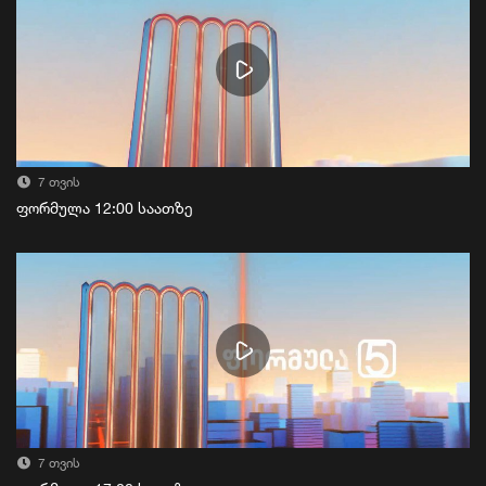
7 თვის
ფორმულა 12:00 საათზე
7 თვის