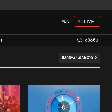
LIVE
ENG
ძებნა
Ი
ᲧᲕᲔᲚᲐ ᲡᲘᲐᲮᲚᲔ