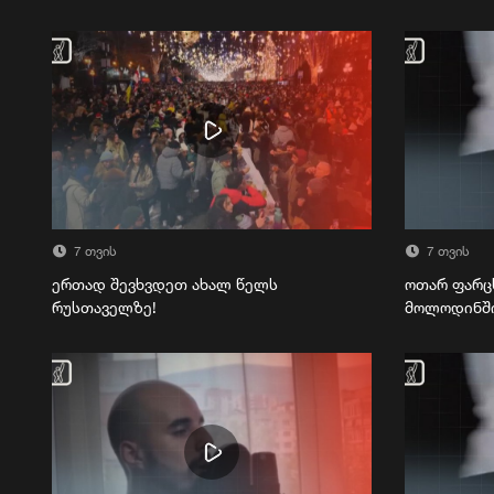
7 თვის
7 თვის
ერთად შევხვდეთ ახალ წელს
ოთარ ფარც
რუსთაველზე!
მოლოდინშ