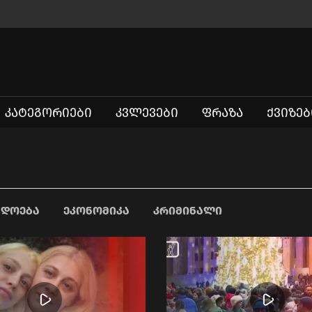
ᲙᲐᲢᲔᲒᲝᲠᲘᲔᲑᲘ
ᲙᲕᲚᲔᲕᲔᲑᲘ
ᲤᲠᲐᲖᲐ
ᲥᲕᲘᲖᲔᲑ
ᲐᲓᲝᲔᲑᲐ
ᲔᲙᲝᲜᲝᲛᲘᲙᲐ
ᲙᲠᲘᲛᲘᲜᲐᲚᲘ