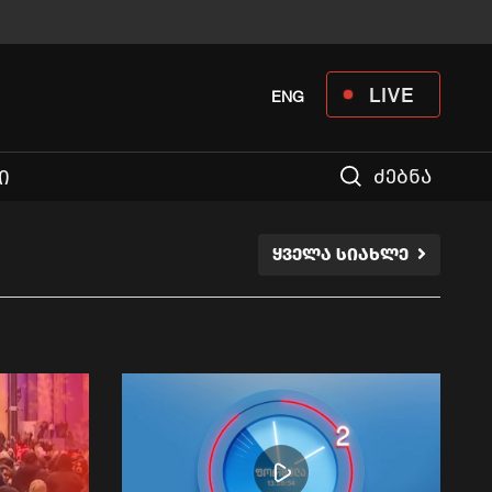
LIVE
ENG
ძებნა
Ი
ᲧᲕᲔᲚᲐ ᲡᲘᲐᲮᲚᲔ