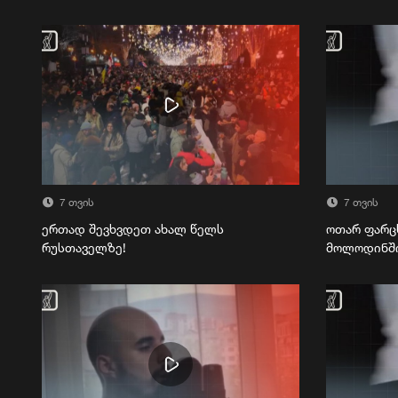
7 თვის
7 თვის
ერთად შევხვდეთ ახალ წელს
ოთარ ფარც
რუსთაველზე!
მოლოდინშ