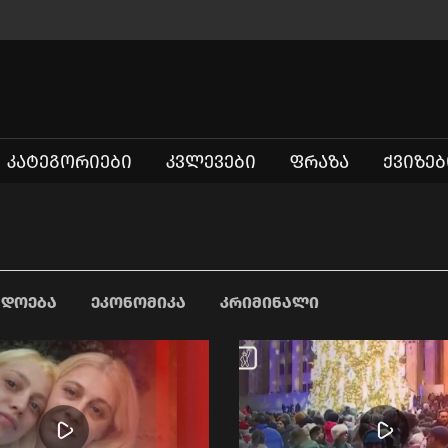
ᲙᲐᲢᲔᲒᲝᲠᲘᲔᲑᲘ
ᲙᲕᲚᲔᲕᲔᲑᲘ
ᲤᲠᲐᲖᲐ
ᲥᲕᲘᲖᲔᲑ
ᲐᲓᲝᲔᲑᲐ
ᲔᲙᲝᲜᲝᲛᲘᲙᲐ
ᲙᲠᲘᲛᲘᲜᲐᲚᲘ