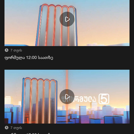
7 თვის
ფორმულა 12:00 საათზე
7 თვის