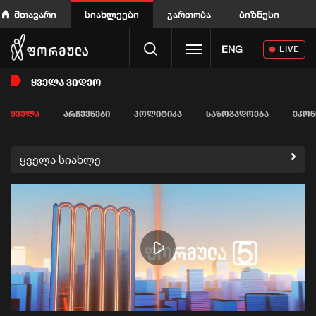
მთავარი
სიახლეები
გართობა
ბიზნესი
Toggle navigation
ENG
LIVE
ᲧᲕᲔᲚᲐ ᲕᲘᲓᲔᲝ
ᲧᲕᲔᲚᲐ
ᲐᲠᲩᲔᲕᲜᲔᲑᲘ
ᲞᲝᲚᲘᲢᲘᲙᲐ
ᲡᲐᲖᲝᲒᲐᲓᲝᲔᲑᲐ
ᲔᲙᲝᲜ
ყველა სიახლე