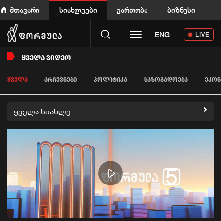
მთავარი
სიახლეები
გართობა
ბიზნესი
Toggle navigation
ENG
LIVE
ᲧᲕᲔᲚᲐ ᲕᲘᲓᲔᲝ
ᲧᲕᲔᲚᲐ
ᲐᲠᲩᲔᲕᲜᲔᲑᲘ
ᲞᲝᲚᲘᲢᲘᲙᲐ
ᲡᲐᲖᲝᲒᲐᲓᲝᲔᲑᲐ
ᲔᲙᲝᲜ
ყველა სიახლე