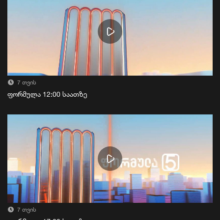
7 თვის
ფორმულა 12:00 საათზე
7 თვის