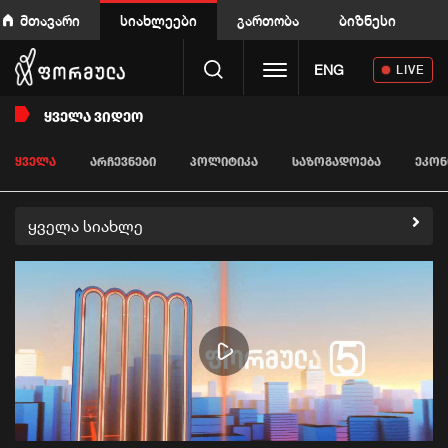
მთავარი
სიახლეები
გართობა
ბიზნესი
Toggle navigation
ENG
LIVE
ᲧᲕᲔᲚᲐ ᲕᲘᲓᲔᲝ
ᲧᲕᲔᲚᲐ
ᲐᲠᲩᲔᲕᲜᲔᲑᲘ
ᲞᲝᲚᲘᲢᲘᲙᲐ
ᲡᲐᲖᲝᲒᲐᲓᲝᲔᲑᲐ
ᲔᲙᲝᲜ
ყველა სიახლე