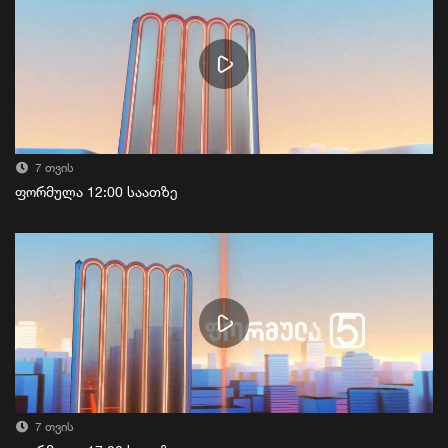
7 თვის
ფორმულა 12:00 საათზე
7 თვის