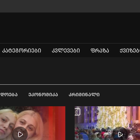
ᲙᲐᲢᲔᲒᲝᲠᲘᲔᲑᲘ
ᲙᲕᲚᲔᲕᲔᲑᲘ
ᲤᲠᲐᲖᲐ
ᲥᲕᲘᲖᲔᲑ
ᲐᲓᲝᲔᲑᲐ
ᲔᲙᲝᲜᲝᲛᲘᲙᲐ
ᲙᲠᲘᲛᲘᲜᲐᲚᲘ