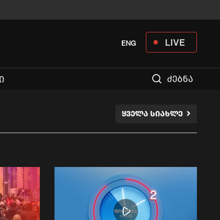
LIVE
ENG
ძებნა
Ი
ᲧᲕᲔᲚᲐ ᲡᲘᲐᲮᲚᲔ