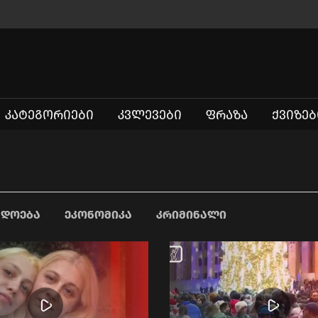
ᲙᲐᲢᲔᲒᲝᲠᲘᲔᲑᲘ
ᲙᲕᲚᲔᲕᲔᲑᲘ
ᲤᲠᲐᲖᲐ
ᲥᲕᲘᲖᲔᲑ
ᲐᲓᲝᲔᲑᲐ
ᲔᲙᲝᲜᲝᲛᲘᲙᲐ
ᲙᲠᲘᲛᲘᲜᲐᲚᲘ