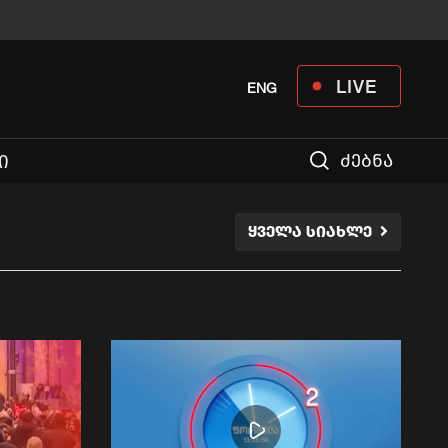
LIVE
ENG
ძებნა
Ი
ᲧᲕᲔᲚᲐ ᲡᲘᲐᲮᲚᲔ