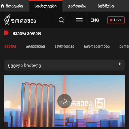
მთავარი
სიახლეები
გართობა
ბიზნესი
Toggle navigation
ENG
LIVE
ᲧᲕᲔᲚᲐ ᲕᲘᲓᲔᲝ
ᲧᲕᲔᲚᲐ
ᲐᲠᲩᲔᲕᲜᲔᲑᲘ
ᲞᲝᲚᲘᲢᲘᲙᲐ
ᲡᲐᲖᲝᲒᲐᲓᲝᲔᲑᲐ
ᲔᲙᲝᲜ
ყველა სიახლე