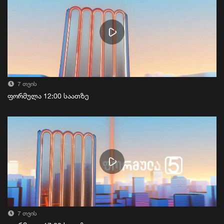
7 თვის
ფორმულა 12:00 საათზე
7 თვის