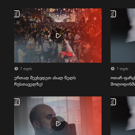
7 თვის
7 თვის
ერთად შევხვდეთ ახალ წელს
ოთარ ფარც
რუსთაველზე!
მოლოდინშ