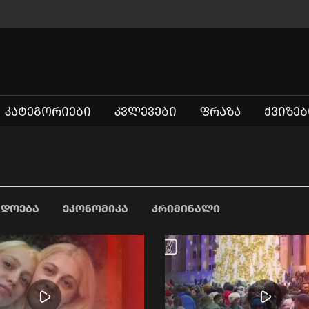
ᲙᲐᲢᲔᲒᲝᲠᲘᲔᲑᲘ
ᲙᲕᲚᲔᲕᲔᲑᲘ
ᲤᲠᲐᲖᲐ
ᲥᲕᲘᲖᲔᲑ
ᲐᲓᲝᲔᲑᲐ
ᲔᲙᲝᲜᲝᲛᲘᲙᲐ
ᲙᲠᲘᲛᲘᲜᲐᲚᲘ