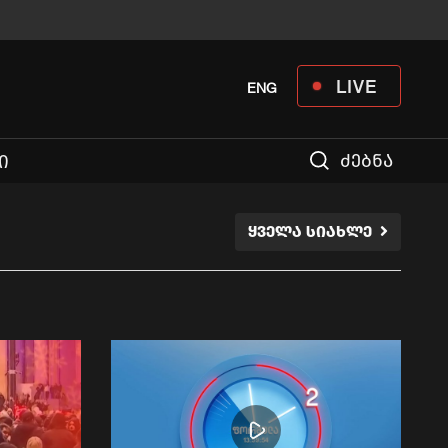
LIVE
ENG
ძებნა
Ი
ᲧᲕᲔᲚᲐ ᲡᲘᲐᲮᲚᲔ