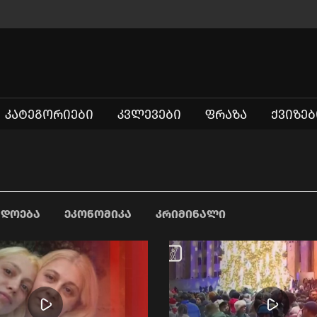
ᲙᲐᲢᲔᲒᲝᲠᲘᲔᲑᲘ
ᲙᲕᲚᲔᲕᲔᲑᲘ
ᲤᲠᲐᲖᲐ
ᲥᲕᲘᲖᲔᲑ
ᲐᲓᲝᲔᲑᲐ
ᲔᲙᲝᲜᲝᲛᲘᲙᲐ
ᲙᲠᲘᲛᲘᲜᲐᲚᲘ