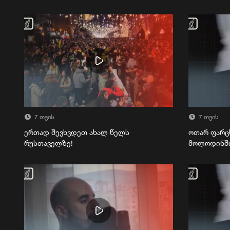
7 თვის
7 თვის
ერთად შევხვდეთ ახალ წელს
ოთარ ფარც
რუსთაველზე!
მოლოდინშ