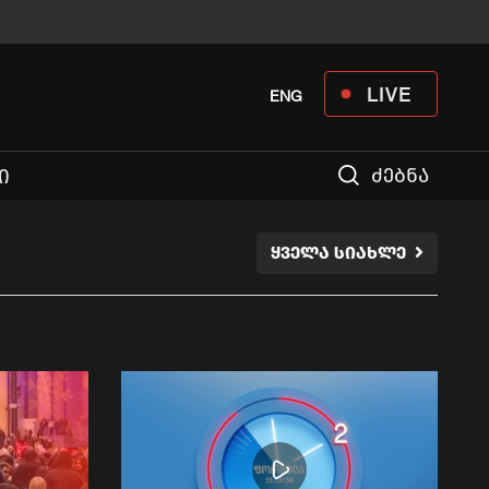
LIVE
ENG
ძებნა
Ი
ᲧᲕᲔᲚᲐ ᲡᲘᲐᲮᲚᲔ