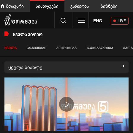
მთავარი
სიახლეები
გართობა
ბიზნესი
Toggle navigation
ENG
LIVE
ᲧᲕᲔᲚᲐ ᲕᲘᲓᲔᲝ
ᲧᲕᲔᲚᲐ
ᲐᲠᲩᲔᲕᲜᲔᲑᲘ
ᲞᲝᲚᲘᲢᲘᲙᲐ
ᲡᲐᲖᲝᲒᲐᲓᲝᲔᲑᲐ
ᲔᲙᲝᲜ
ყველა სიახლე