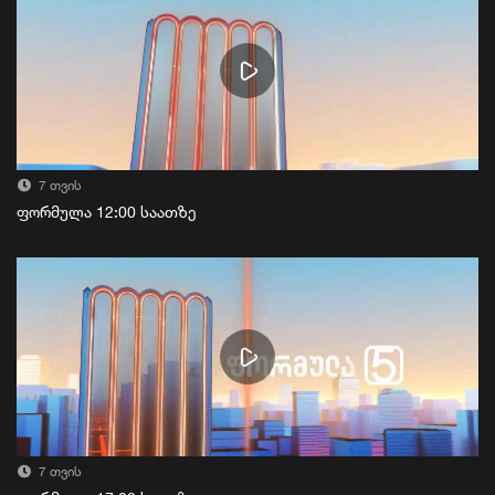
7 თვის
ფორმულა 12:00 საათზე
7 თვის