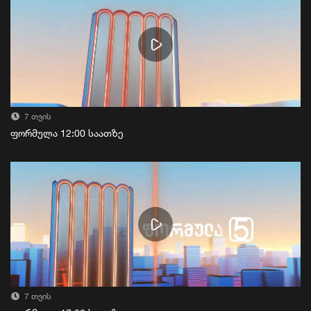
7 თვის
ფორმულა 12:00 საათზე
7 თვის