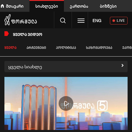
მთავარი
სიახლეები
გართობა
ბიზნესი
Toggle navigation
ENG
LIVE
ᲧᲕᲔᲚᲐ ᲕᲘᲓᲔᲝ
ᲧᲕᲔᲚᲐ
ᲐᲠᲩᲔᲕᲜᲔᲑᲘ
ᲞᲝᲚᲘᲢᲘᲙᲐ
ᲡᲐᲖᲝᲒᲐᲓᲝᲔᲑᲐ
ᲔᲙᲝᲜ
ყველა სიახლე