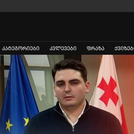
ᲙᲐᲢᲔᲒᲝᲠᲘᲔᲑᲘ
ᲙᲕᲚᲔᲕᲔᲑᲘ
ᲤᲠᲐᲖᲐ
ᲥᲕᲘᲖᲔᲑ