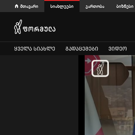
მთავარი
სიახლეები
გართობა
ბიზნესი
ᲧᲕᲔᲚᲐ ᲡᲘᲐᲮᲚᲔ
ᲒᲐᲓᲐᲪᲔᲛᲔᲑᲘ
ᲕᲘᲓᲔᲝ