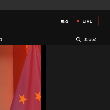
LIVE
ENG
ძებნა
Ი