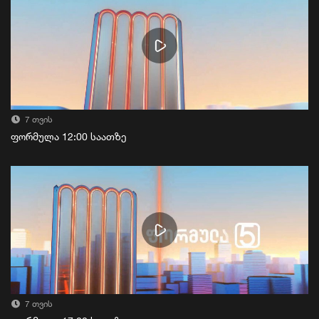
7 თვის
ფორმულა 12:00 საათზე
7 თვის