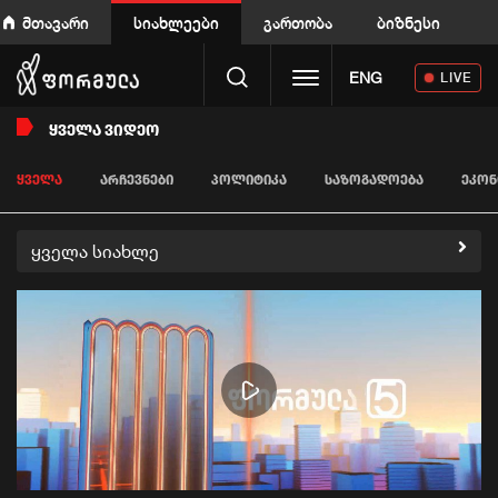
მთავარი
სიახლეები
გართობა
ბიზნესი
Toggle navigation
ENG
LIVE
ᲧᲕᲔᲚᲐ ᲕᲘᲓᲔᲝ
ᲧᲕᲔᲚᲐ
ᲐᲠᲩᲔᲕᲜᲔᲑᲘ
ᲞᲝᲚᲘᲢᲘᲙᲐ
ᲡᲐᲖᲝᲒᲐᲓᲝᲔᲑᲐ
ᲔᲙᲝᲜ
ყველა სიახლე