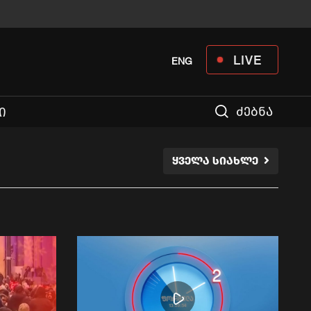
LIVE
ENG
ძებნა
Ი
ᲧᲕᲔᲚᲐ ᲡᲘᲐᲮᲚᲔ