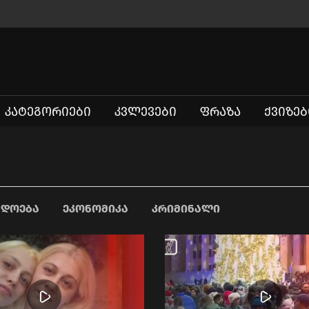
ᲙᲐᲢᲔᲒᲝᲠᲘᲔᲑᲘ
ᲙᲕᲚᲔᲕᲔᲑᲘ
ᲤᲠᲐᲖᲐ
ᲥᲕᲘᲖᲔᲑ
ᲐᲓᲝᲔᲑᲐ
ᲔᲙᲝᲜᲝᲛᲘᲙᲐ
ᲙᲠᲘᲛᲘᲜᲐᲚᲘ