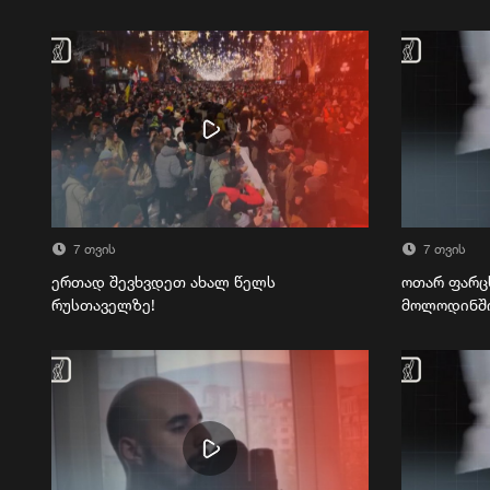
7 თვის
7 თვის
ერთად შევხვდეთ ახალ წელს
ოთარ ფარც
რუსთაველზე!
მოლოდინშ