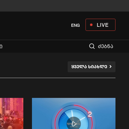
LIVE
ENG
ძებნა
Ი
ᲧᲕᲔᲚᲐ ᲡᲘᲐᲮᲚᲔ