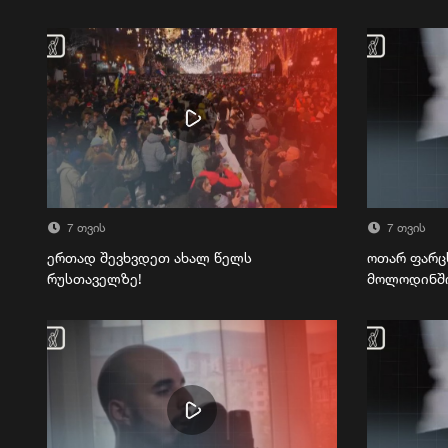
7 თვის
7 თვის
ერთად შევხვდეთ ახალ წელს
ოთარ ფარც
რუსთაველზე!
მოლოდინშ