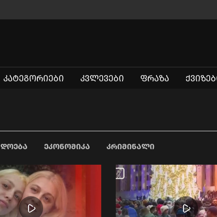
ᲙᲐᲢᲔᲒᲝᲠᲘᲔᲑᲘ
ᲙᲕᲚᲔᲕᲔᲑᲘ
ᲤᲠᲐᲖᲐ
ᲥᲕᲘᲖᲔᲑ
ᲐᲓᲝᲔᲑᲐ
ᲔᲙᲝᲜᲝᲛᲘᲙᲐ
ᲙᲠᲘᲛᲘᲜᲐᲚᲘ