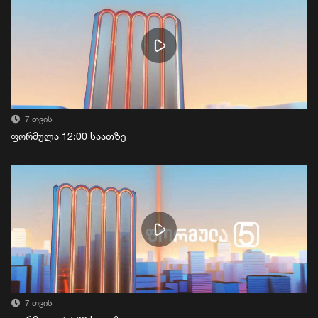
7 თვის
ფორმულა 12:00 საათზე
7 თვის