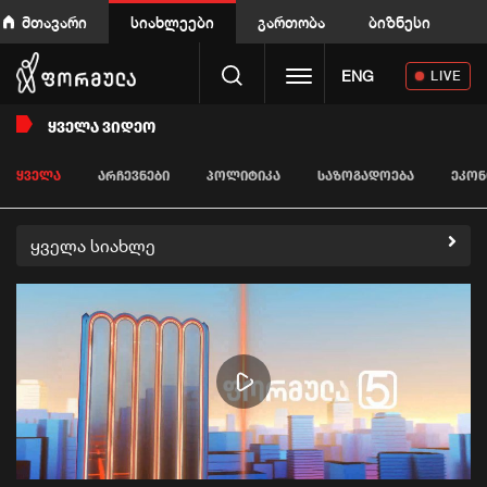
მთავარი
სიახლეები
გართობა
ბიზნესი
Toggle navigation
ENG
LIVE
ᲧᲕᲔᲚᲐ ᲕᲘᲓᲔᲝ
ᲧᲕᲔᲚᲐ
ᲐᲠᲩᲔᲕᲜᲔᲑᲘ
ᲞᲝᲚᲘᲢᲘᲙᲐ
ᲡᲐᲖᲝᲒᲐᲓᲝᲔᲑᲐ
ᲔᲙᲝᲜ
ყველა სიახლე