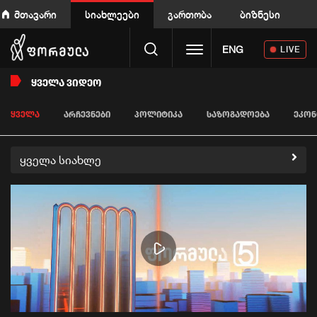
მთავარი
სიახლეები
გართობა
ბიზნესი
Toggle navigation
ENG
LIVE
ᲧᲕᲔᲚᲐ ᲕᲘᲓᲔᲝ
ᲧᲕᲔᲚᲐ
ᲐᲠᲩᲔᲕᲜᲔᲑᲘ
ᲞᲝᲚᲘᲢᲘᲙᲐ
ᲡᲐᲖᲝᲒᲐᲓᲝᲔᲑᲐ
ᲔᲙᲝᲜ
ყველა სიახლე