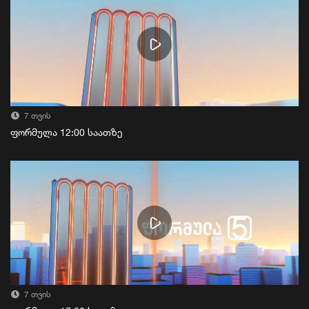
7 თვის
ფორმულა 12:00 საათზე
7 თვის