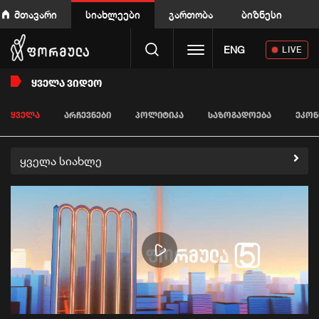
მთავარი
სიახლეები
გართობა
ბიზნესი
Toggle navigation
ENG
LIVE
ᲧᲕᲔᲚᲐ ᲕᲘᲓᲔᲝ
ᲧᲕᲔᲚᲐ
ᲐᲠᲩᲔᲕᲜᲔᲑᲘ
ᲞᲝᲚᲘᲢᲘᲙᲐ
ᲡᲐᲖᲝᲒᲐᲓᲝᲔᲑᲐ
ᲔᲙᲝᲜ
ყველა სიახლე