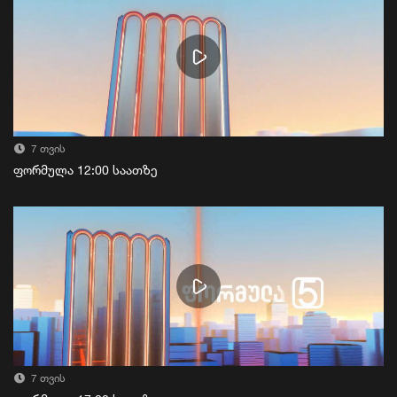
7 თვის
ფორმულა 12:00 საათზე
7 თვის