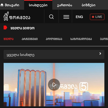
მთავარი
სიახლეები
გართობა
ბიზნესი
Toggle navigation
ENG
LIVE
ᲧᲕᲔᲚᲐ ᲕᲘᲓᲔᲝ
ᲧᲕᲔᲚᲐ
ᲐᲠᲩᲔᲕᲜᲔᲑᲘ
ᲞᲝᲚᲘᲢᲘᲙᲐ
ᲡᲐᲖᲝᲒᲐᲓᲝᲔᲑᲐ
ᲔᲙᲝᲜ
ყველა სიახლე