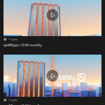
7 თვის
ფორმულა 12:00 საათზე
7 თვის