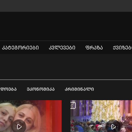
ᲙᲐᲢᲔᲒᲝᲠᲘᲔᲑᲘ
ᲙᲕᲚᲔᲕᲔᲑᲘ
ᲤᲠᲐᲖᲐ
ᲥᲕᲘᲖᲔᲑ
ᲐᲓᲝᲔᲑᲐ
ᲔᲙᲝᲜᲝᲛᲘᲙᲐ
ᲙᲠᲘᲛᲘᲜᲐᲚᲘ