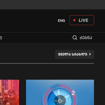
LIVE
ENG
ძებნა
Ი
ᲧᲕᲔᲚᲐ ᲡᲘᲐᲮᲚᲔ