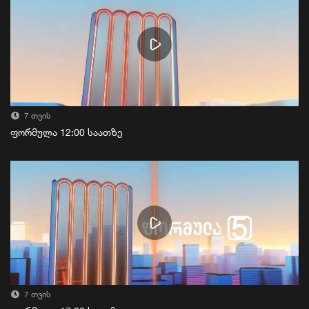
7 თვის
ფორმულა 12:00 საათზე
7 თვის