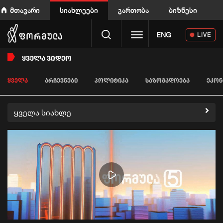
მთავარი
სიახლეები
გართობა
ბიზნესი
Toggle navigation
ENG
LIVE
ᲧᲕᲔᲚᲐ ᲕᲘᲓᲔᲝ
ᲧᲕᲔᲚᲐ
ᲐᲠᲩᲔᲕᲜᲔᲑᲘ
ᲞᲝᲚᲘᲢᲘᲙᲐ
ᲡᲐᲖᲝᲒᲐᲓᲝᲔᲑᲐ
ᲔᲙᲝᲜ
ყველა სიახლე