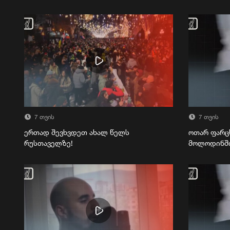
7 თვის
7 თვის
ერთად შევხვდეთ ახალ წელს
ოთარ ფარც
რუსთაველზე!
მოლოდინშ