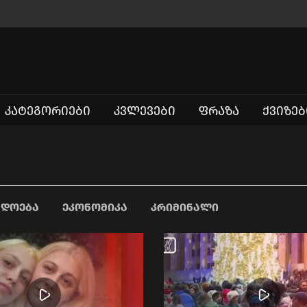
ᲙᲐᲢᲔᲒᲝᲠᲘᲔᲑᲘ
ᲙᲕᲚᲔᲕᲔᲑᲘ
ᲤᲠᲐᲖᲐ
ᲥᲕᲘᲖᲔᲑ
ᲐᲓᲝᲔᲑᲐ
ᲔᲙᲝᲜᲝᲛᲘᲙᲐ
ᲙᲠᲘᲛᲘᲜᲐᲚᲘ