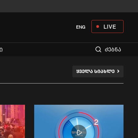
LIVE
ENG
ძებნა
Ი
ᲧᲕᲔᲚᲐ ᲡᲘᲐᲮᲚᲔ