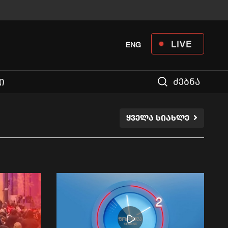
LIVE
ENG
ძებნა
Ი
ᲧᲕᲔᲚᲐ ᲡᲘᲐᲮᲚᲔ