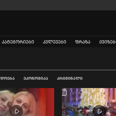
ᲙᲐᲢᲔᲒᲝᲠᲘᲔᲑᲘ
ᲙᲕᲚᲔᲕᲔᲑᲘ
ᲤᲠᲐᲖᲐ
ᲥᲕᲘᲖᲔᲑ
ᲐᲓᲝᲔᲑᲐ
ᲔᲙᲝᲜᲝᲛᲘᲙᲐ
ᲙᲠᲘᲛᲘᲜᲐᲚᲘ