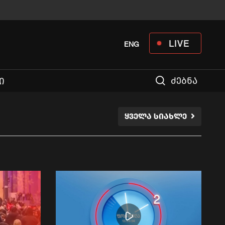
LIVE
ENG
ძებნა
Ი
ᲧᲕᲔᲚᲐ ᲡᲘᲐᲮᲚᲔ