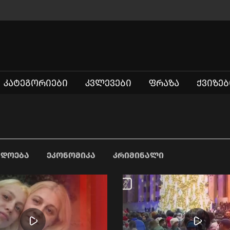
ᲙᲐᲢᲔᲒᲝᲠᲘᲔᲑᲘ
ᲙᲕᲚᲔᲕᲔᲑᲘ
ᲤᲠᲐᲖᲐ
ᲥᲕᲘᲖᲔᲑ
ᲐᲓᲝᲔᲑᲐ
ᲔᲙᲝᲜᲝᲛᲘᲙᲐ
ᲙᲠᲘᲛᲘᲜᲐᲚᲘ