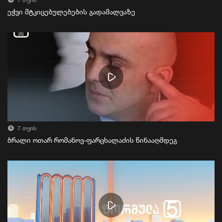
7 თვის
ეჭვი მტკიცებულებების გადამალვაზე
7 თვის
ბრალი ოთარ რომანოვ-ფარცხალაძის წინააღმდეგ