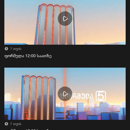
7 თვის
ფორმულა 12:00 საათზე
7 თვის