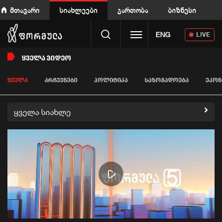
მთავარი
სიახლეები
გართობა
ბიზნესი
Toggle navigation
ENG
LIVE
ᲧᲕᲔᲚᲐ ᲕᲘᲓᲔᲝ
ᲧᲕᲔᲚᲐ
ᲐᲠᲩᲔᲕᲜᲔᲑᲘ
ᲞᲝᲚᲘᲢᲘᲙᲐ
ᲡᲐᲖᲝᲒᲐᲓᲝᲔᲑᲐ
ᲔᲙᲝᲜ
ყველა სიახლე