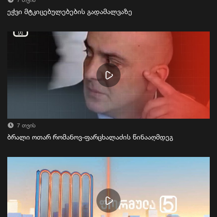
7 თვის
ეჭვი მტკიცებულებების გადამალვაზე
7 თვის
ბრალი ოთარ რომანოვ-ფარცხალაძის წინააღმდეგ