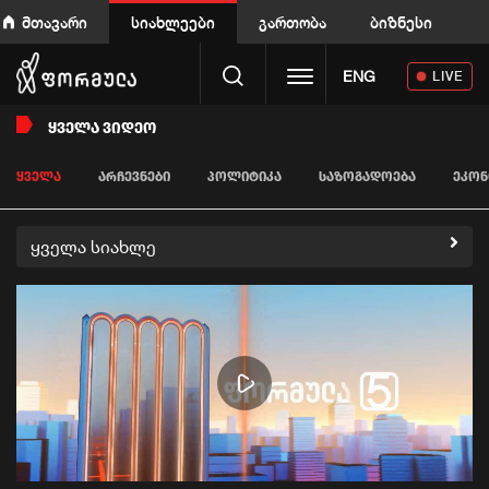
მთავარი
სიახლეები
გართობა
ბიზნესი
Toggle navigation
ENG
LIVE
ᲧᲕᲔᲚᲐ ᲕᲘᲓᲔᲝ
ᲧᲕᲔᲚᲐ
ᲐᲠᲩᲔᲕᲜᲔᲑᲘ
ᲞᲝᲚᲘᲢᲘᲙᲐ
ᲡᲐᲖᲝᲒᲐᲓᲝᲔᲑᲐ
ᲔᲙᲝᲜ
ყველა სიახლე