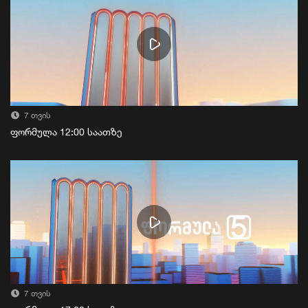
7 თვის
ფორმულა 12:00 საათზე
7 თვის