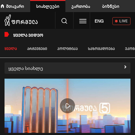
მთავარი
სიახლეები
გართობა
ბიზნესი
Toggle navigation
ENG
LIVE
ᲧᲕᲔᲚᲐ ᲕᲘᲓᲔᲝ
ᲧᲕᲔᲚᲐ
ᲐᲠᲩᲔᲕᲜᲔᲑᲘ
ᲞᲝᲚᲘᲢᲘᲙᲐ
ᲡᲐᲖᲝᲒᲐᲓᲝᲔᲑᲐ
ᲔᲙᲝᲜ
ყველა სიახლე