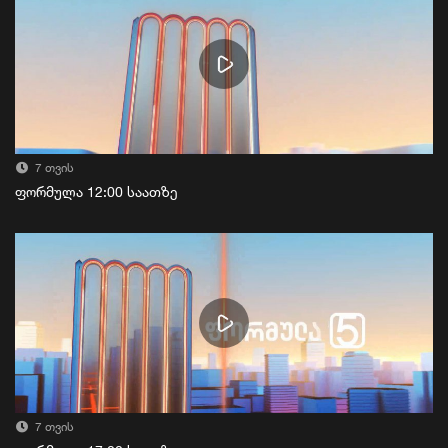
7 თვის
ფორმულა 12:00 საათზე
7 თვის