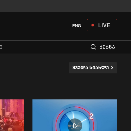
LIVE
ENG
ძებნა
Ი
ᲧᲕᲔᲚᲐ ᲡᲘᲐᲮᲚᲔ