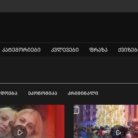
ᲙᲐᲢᲔᲒᲝᲠᲘᲔᲑᲘ
ᲙᲕᲚᲔᲕᲔᲑᲘ
ᲤᲠᲐᲖᲐ
ᲥᲕᲘᲖᲔᲑ
ᲐᲓᲝᲔᲑᲐ
ᲔᲙᲝᲜᲝᲛᲘᲙᲐ
ᲙᲠᲘᲛᲘᲜᲐᲚᲘ